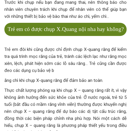
Trước khi chụp nếu bạn đang mang thai, nên thông báo cho
nhân viên chuyên trách khi chụp để nhân viên có thể giúp bạn
với những thiết bị bảo vệ bào thai như áo chì, yếm chì…
Trẻ em có được chụp X.Quang nội nha hay không?
Trẻ em đôi khi cũng được chỉ định chụp X-quang răng để kiểm
tra quá trình mọc răng của trẻ, tránh các lệch lạc như răng mọc
xiên, lệch, phát hiện sớm các lỗ sâu răng… Trẻ cũng cần được
đeo các dụng cụ bảo vệ b
ằng chì khi chụp X-quang răng để đảm bảo an toàn.
Thực chất lượng phóng xạ khi chụp X – quang răng rất ít, vì vậy
không ảnh hưởng đến sức khỏe của trẻ. Ở nước ngoài, trẻ từ 5
tuổi (bắt đầu có mầm răng vĩnh viễn) thường được khuyến nghị
nên chụp X – quang răng để dự báo các dị tật cấu trúc răng,
đồng thời các biện pháp chỉnh nha phù hợp. Nói một cách dễ
hiểu, chụp X – quang răng là phương pháp thiết yếu trong điều