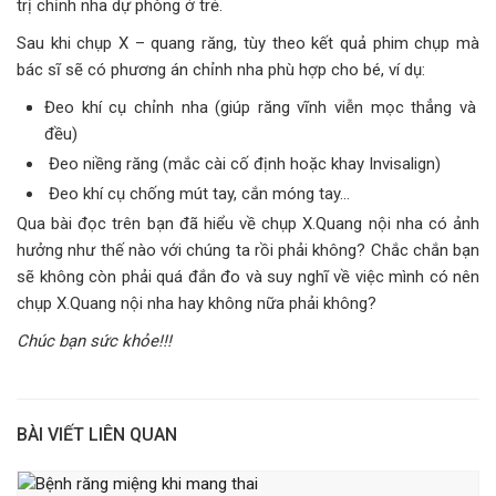
trị chỉnh nha dự phòng ở trẻ.
Sau khi chụp X – quang răng, tùy theo kết quả phim chụp mà
bác sĩ sẽ có phương án chỉnh nha phù hợp cho bé, ví dụ:
Đeo khí cụ chỉnh nha (giúp răng vĩnh viễn mọc thẳng và
đều)
Đeo niềng răng (mắc cài cố định hoặc khay Invisalign)
Đeo khí cụ chống mút tay, cắn móng tay…
Qua bài đọc trên bạn đã hiểu về chụp X.Quang nội nha có ảnh
hưởng như thế nào với chúng ta rồi phải không? Chắc chắn bạn
sẽ không còn phải quá đắn đo và suy nghĩ về việc mình có nên
chụp X.Quang nội nha hay không nữa phải không?
Chúc bạn sức khỏe!!!
BÀI VIẾT LIÊN QUAN