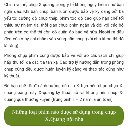
Chính vì thế, chụp X quang trong y tế không nguy hiểm như bạn
nghĩ đâu. Khi bạn chụp, bạn luôn được bảo vệ kỹ càng bởi ba
yếu tố: cường độ chụp tháp, phim tốc độ cao giúp hạn chế tối
thiểu sự nhiễm tia, thời gian chụp phim ngắn và đối với các bộ
phận trên cơ thể thì còn có quần áo bảo vệ nữa. Ngoài ra đầu
đèn của máy chỉ nhắm vào vùng cần chụp (với nha khoa thì đó
là răng).
Phòng chụp phim cũng được bảo vệ với áo chì, vách chì giúp
hấp thu tối đa các tia tán xạ. Các trợ lý hướng dẫn trong phòng
chụp cũng đều được huấn luyện kỹ càng về thao tác cũng như
kỹ thuật.
Để hạn chế tối đa ảnh hưởng của tia X, bạn nên chọn chụp X-
quang bằng máy X-quang kỹ thuật số và không nên chụp X-
quang quá thường xuyên (trung bình 1 – 2 năm là an toàn).
Những loại phim nào được sử dụng trong chụp
X.Quang nội nha