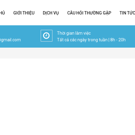
HỦ
GIỚI THIỆU
DỊCH VỤ
CÂU HỎI THƯỜNG GẶP
TIN TỨ
Thời gian làm việc
@gmail.com
Tất cả các ngày trong tuần | 8h - 20h