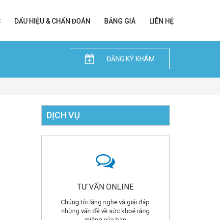
C
DẤU HIỆU & CHẨN ĐOÁN
BẢNG GIÁ
LIÊN HỆ
ĐĂNG KÝ KHÁM
DỊCH VỤ
TƯ VẤN ONLINE
Chúng tôi lắng nghe và giải đáp
những vấn đề về sức khoẻ răng
miệng của bạn