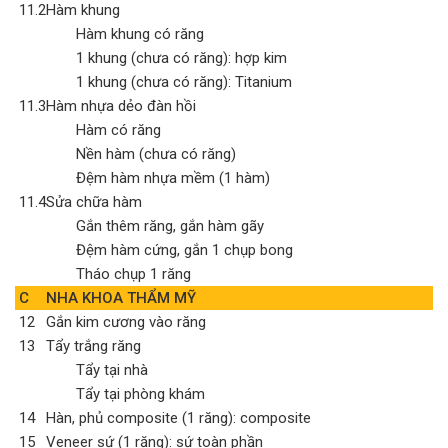
11.2
Hàm khung
Hàm khung có răng
1 khung (chưa có răng): hợp kim
1 khung (chưa có răng): Titanium
11.3
Hàm nhựa dẻo đàn hồi
Hàm có răng
Nền hàm (chưa có răng)
Đệm hàm nhựa mềm (1 hàm)
11.4
Sửa chữa hàm
Gắn thêm răng, gắn hàm gãy
Đệm hàm cứng, gắn 1 chụp bong
Tháo chụp 1 răng
C
NHA KHOA THẨM MỸ
12
Gắn kim cương vào răng
13
Tẩy trắng răng
Tẩy tại nhà
Tẩy tại phòng khám
14
Hàn, phủ composite (1 răng): composite
15
Veneer sứ (1 răng): sứ toàn phần