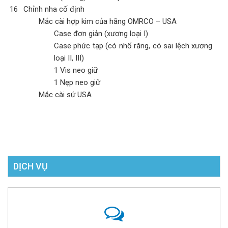
16
Chỉnh nha cố định
Mắc cài hợp kim của hãng OMRCO – USA
Case đơn giản (xương loại I)
Case phức tạp (có nhổ răng, có sai lệch xương
loại II, III)
1 Vis neo giữ
1 Nẹp neo giữ
Mắc cài sứ USA
Đ
DỊCH VỤ