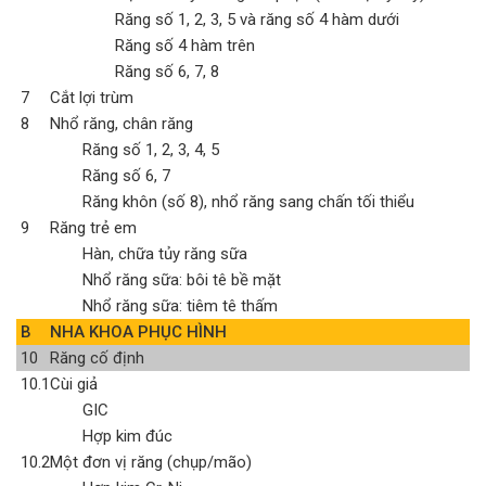
Răng số 1, 2, 3, 5 và răng số 4 hàm dưới
Răng số 4 hàm trên
Răng số 6, 7, 8
7
Cắt lợi trùm
8
Nhổ răng, chân răng
Răng số 1, 2, 3, 4, 5
Răng số 6, 7
Răng khôn (số 8), nhổ răng sang chấn tối thiểu
9
Răng trẻ em
Hàn, chữa tủy răng sữa
Nhổ răng sữa: bôi tê bề mặt
Nhổ răng sữa: tiêm tê thấm
B
NHA KHOA PHỤC HÌNH
10
Răng cố định
10.1
Cùi giả
GIC
Hợp kim đúc
10.2
Một đơn vị răng (chụp/mão)