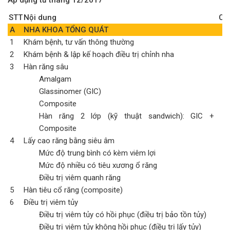
Áp dụng từ tháng 12/2017
STT
Nội dung
Ch
A
NHA KHOA TỔNG QUÁT
1
Khám bệnh, tư vấn thông thường
2
Khám bệnh & lập kế hoạch điều trị chỉnh nha
3
Hàn răng sâu
Amalgam
Glassinomer (GIC)
Composite
Hàn răng 2 lớp (kỹ thuật sandwich): GIC +
Composite
4
Lấy cao răng bằng siêu âm
Mức độ trung bình có kèm viêm lợi
Mức độ nhiều có tiêu xương ổ răng
Điều trị viêm quanh răng
5
Hàn tiêu cổ răng (composite)
6
Điều trị viêm tủy
Điều trị viêm tủy có hồi phục (điều trị bảo tồn tủy)
Điều trị viêm tủy không hồi phục (điều trị lấy tủy)