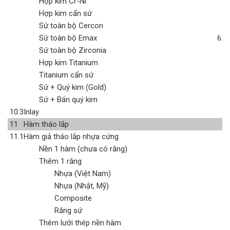
Hợp kim Cr-Ni
Hợp kim cẩn sứ
Sứ toàn bộ Cercon
Sứ toàn bộ Emax
6.0
Sứ toàn bộ Zirconia
Hợp kim Titanium
Titanium cẩn sứ
Sứ + Quý kim (Gold)
Sứ + Bán quý kim
10.3
Inlay
11
Hàm tháo lắp
11.1
Hàm giả tháo lắp nhựa cứng
Nền 1 hàm (chưa có răng)
Thêm 1 răng
Nhựa (Việt Nam)
Nhựa (Nhật, Mỹ)
Composite
Răng sứ
Thêm lưới thép nền hàm