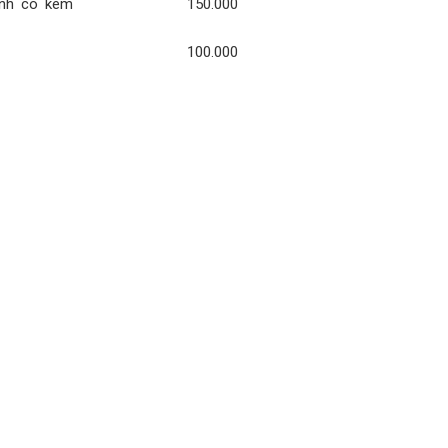
ình có kèm
150.000
100.000
THEO DÕI CHÚNG TÔI TRÊN FANPAGE
S
Nha Khoa Dr Liệu