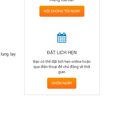
HỎI CHÚNG TÔI NGAY
ĐẶT LỊCH HẸN
 lung lay
Bạn có thể đặt lịch hẹn online hoặc
qua điện thoại để chủ động về thời
gian
CHỌN NGÀY