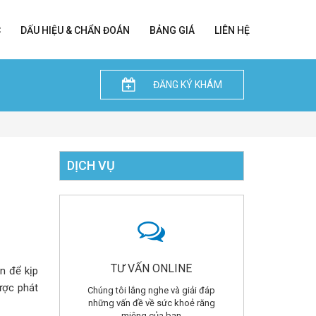
C
DẤU HIỆU & CHẨN ĐOÁN
BẢNG GIÁ
LIÊN HỆ
ĐĂNG KÝ KHÁM
DỊCH VỤ
TƯ VẤN ONLINE
n để kịp
được phát
Chúng tôi lắng nghe và giải đáp
những vấn đề về sức khoẻ răng
miệng của bạn