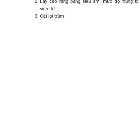
2
Lấy cao răng bằng siêu âm: mức độ trung b
viêm lợi
3
Cắt lợi trùm
Địa chỉ:
Tầng 1 tòa nhà 21T2 (mặt sau), khu tổ hợp
Hapulico, số 81 Vũ Trọng Phụng, Thanh Xuân, Hà Nội
Website:
https://nhakhoadrlieu.vn
Hotline:
024.6687.0204 / 081.296.8555