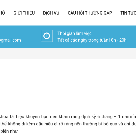
HỦ
GIỚI THIỆU
DỊCH VỤ
CÂU HỎI THƯỜNG GẶP
TIN TỨ
Thời gian làm việc
@gmail.com
Tất cả các ngày trong tuần | 8h - 20h
khoa Dr. Liệu khuyên bạn nên khám răng định kỳ 6 tháng – 1 năm/lầ
ó thể không đi kèm dấu hiệu gì rõ ràng nên thường bị bỏ qua và chỉ 
 biến như: