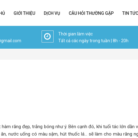
HỦ
GIỚI THIỆU
DỊCH VỤ
CÂU HỎI THƯỜNG GẶP
TIN TỨ
Thời gian làm việc
@gmail.com
Tất cả các ngày trong tuần | 8h - 20h
 hàm răng đẹp, trắng bóng như ý. Bên cạnh đó, khi tuổi tác lớn dần 
c ăn, nước uống có màu sậm, hút thuốc lá… sẽ làm cho màu răng n