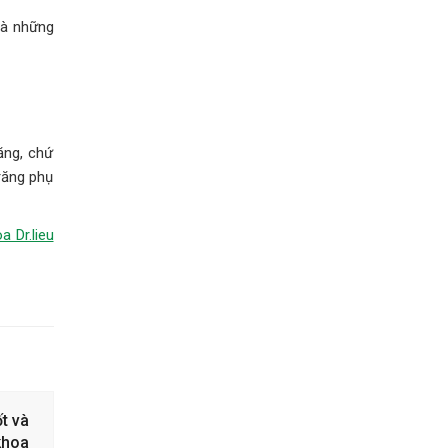
 và những
ăng, chứ
răng phụ
a Dr.lieu
t và
 khoa