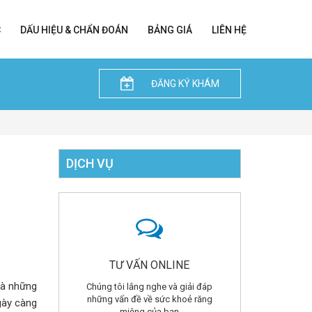
C
DẤU HIỆU & CHẨN ĐOÁN
BẢNG GIÁ
LIÊN HỆ
ĐĂNG KÝ KHÁM
DỊCH VỤ
TƯ VẤN ONLINE
và những
Chúng tôi lắng nghe và giải đáp
những vấn đề về sức khoẻ răng
gày càng
miệng của bạn