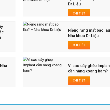
Dr Liệu
CHI TIẾT
ấy
Niềng răng mất bao lâu
các
Nha khoa Dr Liệu
a
CHI TIẾT
 Nha
Vì sao cấy ghép Implan
cần nâng xoang hàm?
CHI TIẾT