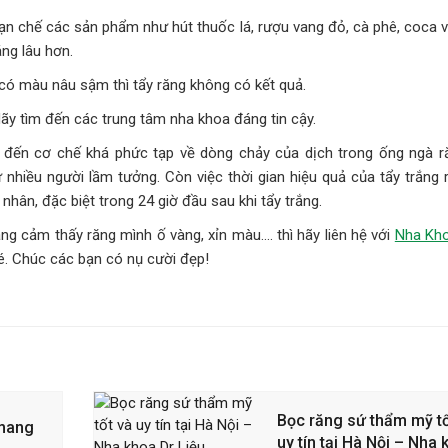
, hạn chế các sản phẩm như hút thuốc lá, rượu vang đỏ, cà phê, coca
ng lâu hơn.
 có màu nâu sậm thì tẩy răng không có kết quả.
ãy tìm đến các trung tâm nha khoa đáng tin cậy.
n đến cơ chế khá phức tạp về dòng chảy của dịch trong ống ngà r
nhiều người lầm tưởng. Còn việc thời gian hiệu quả của tẩy trắng 
nhân, đặc biệt trong 24 giờ đầu sau khi tẩy trắng.
g cảm thấy răng mình ố vàng, xỉn màu…. thì hãy liên hệ với
Nha Kho
é. Chúc các bạn có nụ cười đẹp!
Bọc răng sứ thẩm mỹ tố
 mang
uy tín tại Hà Nội – Nha