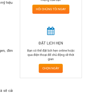
 mỹ hiệu
HỎI CHÚNG TÔI NGAY
ĐẶT LỊCH HẸN
gen, đèn
Bạn có thể đặt lịch hẹn online hoặc
qua điện thoại để chủ động về thời
gian
CHỌN NGÀY
mà sẽ cải