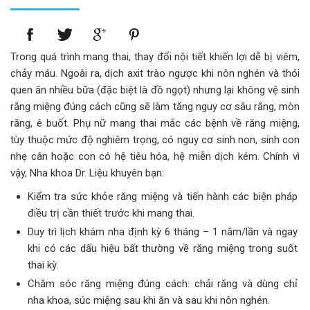
Trong quá trình mang thai, thay đổi nội tiết khiến lợi dễ bị viêm,
chảy máu. Ngoài ra, dịch axit trào ngược khi nôn nghén và thói
quen ăn nhiều bữa (đặc biệt là đồ ngọt) nhưng lại không vệ sinh
răng miệng đúng cách cũng sẽ làm tăng nguy cơ sâu răng, mòn
răng, ê buốt. Phụ nữ mang thai mắc các bệnh về răng miệng,
tùy thuộc mức độ nghiêm trọng, có nguy cơ sinh non, sinh con
nhẹ cân hoặc con có hệ tiêu hóa, hệ miễn dịch kém. Chính vì
vậy, Nha khoa Dr. Liệu khuyên bạn:
Kiểm tra sức khỏe răng miệng và tiến hành các biện pháp
điều trị cần thiết trước khi mang thai.
Duy trì lịch khám nha định kỳ 6 tháng – 1 năm/lần và ngay
khi có các dấu hiệu bất thường về răng miệng trong suốt
thai kỳ.
Chăm sóc răng miệng đúng cách: chải răng và dùng chỉ
nha khoa, súc miệng sau khi ăn và sau khi nôn nghén.