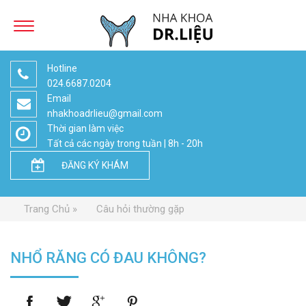
Hotline
024.6687.0204
Email
nhakhoadrlieu@gmail.com
Thời gian làm việc
Tất cả các ngày trong tuần | 8h - 20h
ĐĂNG KÝ KHÁM
Trang Chủ
Câu hỏi thường gặp
NHỔ RĂNG CÓ ĐAU KHÔNG?