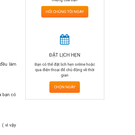
HỎI CHÚNG TÔI NGAY
ĐẶT LỊCH HẸN
 đều làm
Bạn có thể đặt lịch hẹn online hoặc
qua điện thoại để chủ động về thời
gian
CHỌN NGÀY
a bạn có
( vì vậy