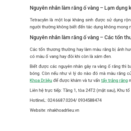
Nguyên nhân làm răng ố vàng – Lạm dụng 
Tetracylin là một loại kháng sinh được sử dụng rộn
người thường không biết đến tác dụng không mong m
Nguyên nhân làm răng ố vàng – Các tổn th
Các tổn thương thường hay làm màu răng bị ảnh hưở
có màu ố vang hay đôi khi còn là xám đen.
Biết được các nguyên nhân gây ra vàng ố răng thì 
bóng. Còn nếu như vì lý do nào đó mà màu răng của
Khoa Dr.liệu
để được khám và tư vấn
tẩy trắng răng
m
Liên hệ trực tiếp: Tầng 1, tòa 24T2 (mặt sau), Khu t
HotlineL: 024.6687.0204/ 0934588474
Website: nhakhoadrlieu.vn