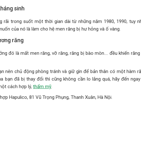
kháng sinh
g rãi trong suốt một thời gian dài từ những năm 1980, 1990, tuy n
uốn của nó là làm cho hệ men răng bị hư hỏng và ố vàng.
ương răng
ng đó là mất men răng, vỡ răng, răng bị bào mòn…. đều khiến răng
bạn nên chủ động phòng tránh và giữ gìn để bản thân có một hàm r
 bạn đã bị thay đổi thì cũng không cần lo lắng quá, hãy đến ngay
ột cách hợp lý,
thẩm mỹ
.
ổ hợp Hapulico, 81 Vũ Trọng Phụng, Thanh Xuân, Hà Nội.