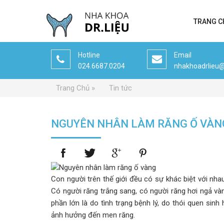
TRANG C
Hotline
Email
024.6687.0204
nhakhoadrlieu
Trang Chủ
Tin tức
NGUYÊN NHÂN LÀM RĂNG Ố VÀN
Con người trên thế giới đều có sự khác biệt với n
Có người răng trắng sang, có người răng hơi ngả và
phần lớn là do tình trạng bệnh lý, do thói quen sin
ảnh hưởng đến men răng.