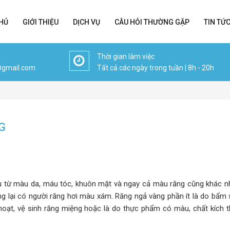
HỦ
GIỚI THIỆU
DỊCH VỤ
CÂU HỎI THƯỜNG GẶP
TIN TỨ
Thời gian làm việc
@gmail.com
Tất cả các ngày trong tuần | 8h - 20h
G
hau từ màu da, máu tóc, khuôn mặt và ngay cả màu răng cũng khác n
ng lại có người răng hơi màu xám. Răng ngả vàng phần ít là do bẩm 
h hoạt, vệ sinh răng miệng hoặc là do thực phẩm có màu, chất kích t