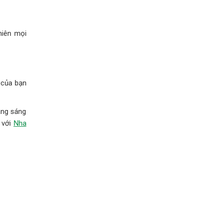
hiên mọi
 của bạn
ăng sáng
 với
Nha