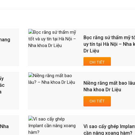
Bọc răng sứ thẩm mỹ tố
 mang
uy tín tại Hà Nội – Nha
Dr Liệu
CHI TIẾT
ấy
Niềng răng mất bao lâu
các
Nha khoa Dr Liệu
a
CHI TIẾT
 Nha
Vì sao cấy ghép Implan
cần nâng xoang hàm?