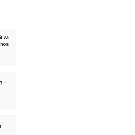
t và
 khoa
? –
t