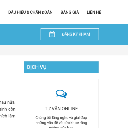
C
DẤU HIỆU & CHẨN ĐOÁN
BẢNG GIÁ
LIÊN HỆ
ĐĂNG KÝ KHÁM
DỊCH VỤ
hau nữa.
TƯ VẤN ONLINE
sinh còn
hích làm
Chúng tôi lắng nghe và giải đáp
những vấn đề về sức khoẻ răng
miệng của bạn