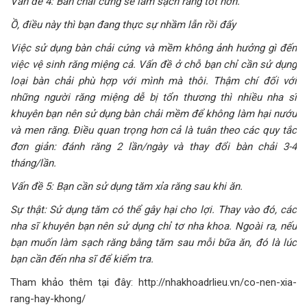
Vấn đề 4: Bàn chải cứng sẽ làm sạch răng tốt hơn.
Ồ, điều này thì bạn đang thực sự nhầm lẫn rồi đấy
Việc sử dụng bàn chải cứng và mềm không ảnh hưởng gì đến
việc vệ sinh răng miệng cả. Vấn đề ở chỗ bạn chỉ cần sử dụng
loại bàn chải phù hợp với mình mà thôi. Thậm chí đối với
những người răng miệng dễ bị tổn thương thì nhiều nha sĩ
khuyên bạn nên sử dụng bàn chải mềm để không làm hại nướu
và men răng. Điều quan trọng hơn cả là tuân theo các quy tắc
đơn giản: đánh răng 2 lần/ngày và thay đổi bàn chải 3-4
tháng/lần.
Vấn đề 5: Bạn cần sử dụng tăm xỉa răng sau khi ăn.
Sự thật: Sử dụng tăm có thể gây hại cho lợi. Thay vào đó, các
nha sĩ khuyên bạn nên sử dụng chỉ tơ nha khoa. Ngoài ra, nếu
bạn muốn làm sạch răng bằng tăm sau mỗi bữa ăn, đó là lúc
bạn cần đến nha sĩ để kiểm tra.
Tham khảo thêm tại đây: http://nhakhoadrlieu.vn/co-nen-xia-
rang-hay-khong/