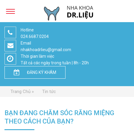
Hotline
024.6687.0204
Email
nhakhoadrlieu@gmail.com
Thời gian làm việc
Tất cả các ngày trong tuần | 8h - 20h
ĐĂNG KÝ KHÁM
Trang Chủ
Tin tức
BẠN ĐANG CHĂM SÓC RĂNG MIỆNG
THEO CÁCH CỦA BẠN?