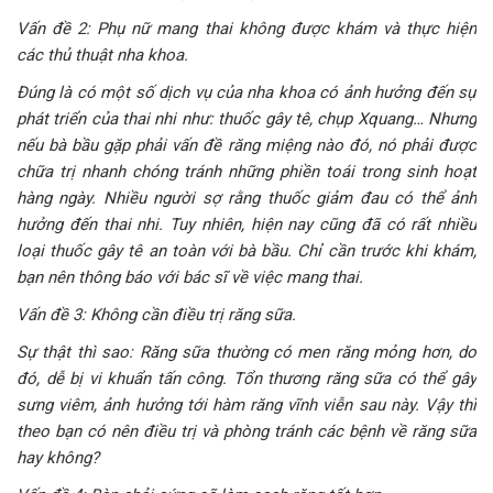
Vấn đề 2: Phụ nữ mang thai không được khám và thực hiện
các thủ thuật nha khoa.
Đúng là có một số dịch vụ của nha khoa có ảnh hưởng đến sự
phát triển của thai nhi như: thuốc gây tê, chụp Xquang… Nhưng
nếu bà bầu gặp phải vấn đề răng miệng nào đó, nó phải được
chữa trị nhanh chóng tránh những phiền toái trong sinh hoạt
hàng ngày. Nhiều người sợ rằng thuốc giảm đau có thể ảnh
hưởng đến thai nhi. Tuy nhiên, hiện nay cũng đã có rất nhiều
loại thuốc gây tê an toàn với bà bầu. Chỉ cần trước khi khám,
bạn nên thông báo với bác sĩ về việc mang thai.
Vấn đề 3: Không cần điều trị răng sữa.
Sự thật thì sao: Răng sữa thường có men răng mỏng hơn, do
đó, dễ bị vi khuẩn tấn công. Tổn thương răng sữa có thể gây
sưng viêm, ảnh hưởng tới hàm răng vĩnh viễn sau này. Vậy thì
theo bạn có nên điều trị và phòng tránh các bệnh về răng sữa
hay không?